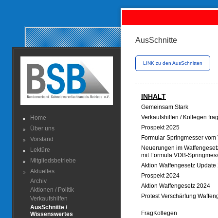
AusSchnitte
LINK zu den AusSchnitten
INHALT
Gemeinsam Stark
Verkaufshilfen / Kollegen fr
Home
Prospekt 2025
Über uns
Formular Springmesser vom
Vorstand
Neuerungen im Waffengeset
Lektüre
mit Formula VDB-Springmes
Mitgliedsbetriebe
Aktion Waffengesetz Update
Aktuelles
Prospekt 2024
Archiv
Aktion Waffengesetz 2024
Aktionen / Politik
Protest Verschärfung Waffen
Verkaufshilfen
AusSchnitte /
FragKollegen
Wissenswertes