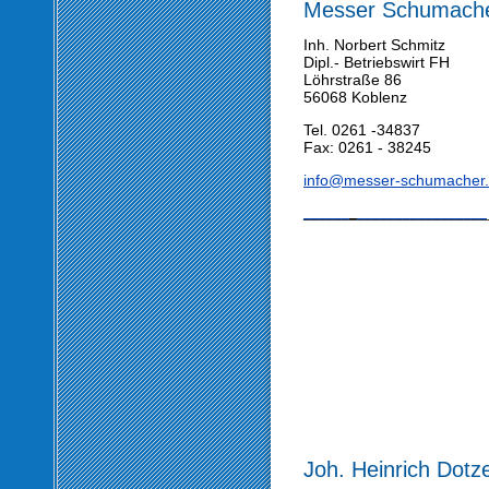
Messer Schumach
Inh. Norbert Schmitz
Dipl.- Betriebswirt FH
Löhrstraße 86
56068 Koblenz
Tel. 0261 -34837
Fax: 0261 - 38245
info@messer-schumacher
______
_
_________________
Joh. Heinrich Dotze