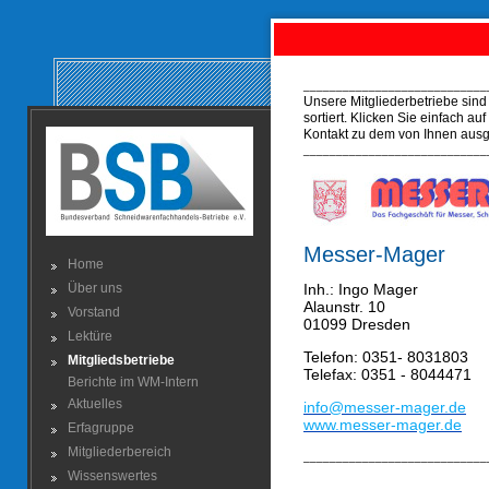
____________________________
Unsere Mitgliederbetriebe sind
sortiert. Klicken Sie einfach au
Kontakt zu dem von Ihnen ausg
____________________________
Messer-Mager
Home
Über uns
Inh.: Ingo Mager
Alaunstr. 10
Vorstand
01099 Dresden
Lektüre
Telefon: 0351- 8031803
Mitgliedsbetriebe
Telefax: 0351 - 8044471
Berichte im WM-Intern
Aktuelles
info@messer-mager.de
www.messer-mager.de
Erfagruppe
Mitgliederbereich
____________________________
Wissenswertes