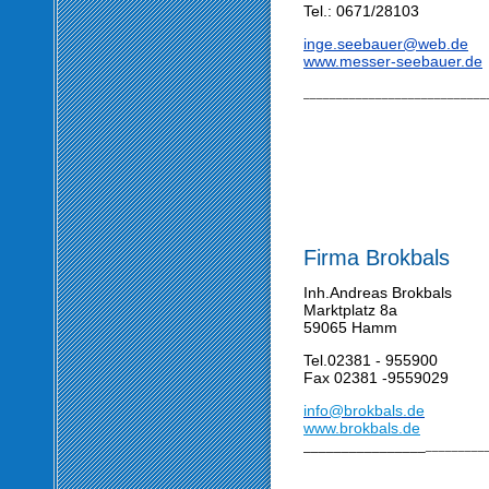
Tel.: 0671/28103
inge.seebauer@web.de
www.messer-seebauer.de
____________________________
Firma Brokbals
Inh.Andreas Brokbals
Marktplatz 8a
59065 Hamm
Tel.02381 - 955900
Fax 02381 -9559029
info@brokbals.de
www.brokbals.de
________________
_________