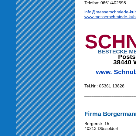
Telefax: 0661/402598
info@messerschmiede-ku
www.messerschmiede-kub
____________________________
S
CH
BESTECKE M
Posts
38440 
www. Schnobe
Tel.Nr.:
05361 13828
____________________________
Firma Börgerman
Bergerstr. 15
40213 Düsseldorf