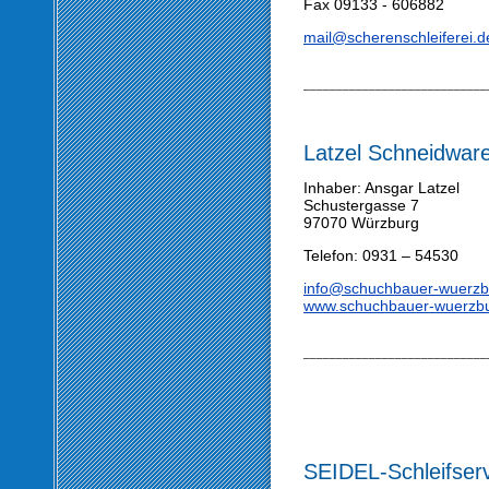
Fax 09133 - 606882
mail@scherenschleiferei.d
____________________________
Latzel Schneidwa
Inhaber: Ansgar Latzel
Schustergasse 7
97070 Würzburg
Telefon: 0931 – 54530
info@schuchbauer-wuerzb
www.schuchbauer-wuerzb
____________________________
SEIDEL-Schleifse