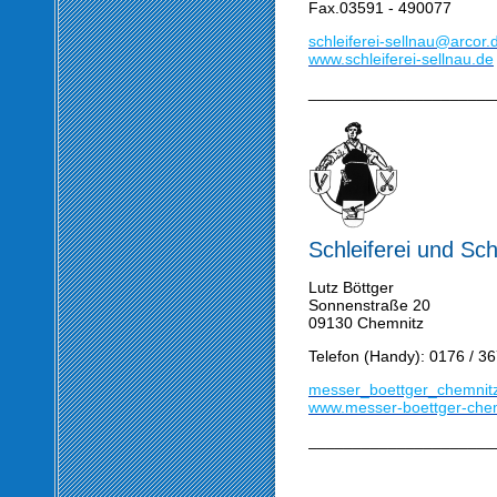
Fax.03591 - 490077
schleiferei-sellnau@arcor.
www.schleiferei-sellnau.de
_____________________
Schleiferei und Sc
Lutz Böttger
Sonnenstraße 20
09130 Chemnitz
Telefon (Handy): 0176 / 3
messer_boettger_chemnitz
www.messer-boettger-che
_____________________