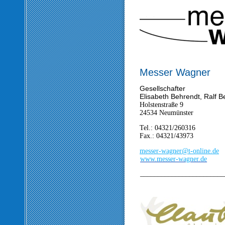
Messer Wagner
Gesellschafter
Elisabeth Behrendt, Ralf 
Holstenstraße 9
24534 Neumünster
Tel.: 04321/260316
Fax.: 04321/43973
m
esser-wagner@
t
-
online.de
www.messer-wagner.de
________________________