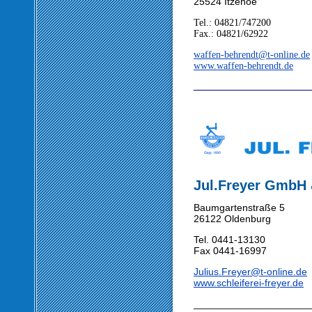
25524 Itzehoe
Tel.: 04821/747200
Fax.: 04821/62922
waffen-behrendt@t-online.de
www.waffen-behrendt.de
________________________
Jul.Freyer GmbH
Baumgartenstraße 5
26122 Oldenburg
Tel. 0441-13130
Fax 0441-16997
Julius.Freyer@t-online.de
www.schleiferei-freyer.de
_____________________