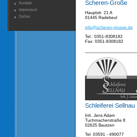
Scheren-Große
Kontakt
Impressum
Hauptstr. 21 A
DsGvo
01445 Radebeul
info@scheren-grosse.de
Tel.: 0351-8308182
Fax: 0351-83081
82
_____________________
Schleiferei Sellnau
Inh. Jens Adam
Tuchmacherstraße 8
02625 Bautzen
Tel. 03591 - 490077