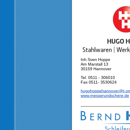
Inh.Sven Hoppe
Am Marstall 13
30159 Hannover
Tel. 0511 - 306010
Fax 0511- 3530624
hugohoppehannover@t-onl
www.messerundschere.de
_____________________