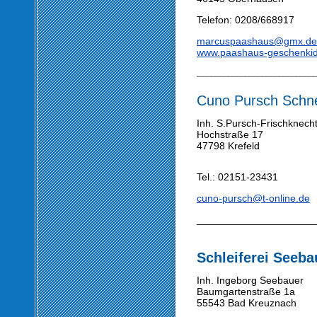
Telefon: 0208/668917
marcuspaashaus@gmx.de
www.paashaus-geschenki
____________________________
Cuno Pursch Schn
Inh. S.Pursch-Frischknech
Hochstraße 17
47798 Krefeld
Tel.: 02151-23431
cuno-pursch@t-online.de
_____________________
Schleiferei Seeba
Inh. Ingeborg Seebauer
Baumgartenstraße 1a
55543 Bad Kreuznach