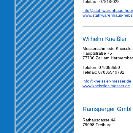
Telefax: 0791/8028
info@stahlwarenhaus-heb
www.stahlwarenhaus-hebs
_____________________
Wilhelm Kneißler
Messerschmiede Kneissle
Hauptstraße 75
77736 Zell am Harmersba
Telefon: 078358550
Telefax: 07835549792
info@kneissler-messer.de
www.kneissler-messer.de
____________________________
Ramsperger Gmb
Rathausgasse 44
79098 Freiburg