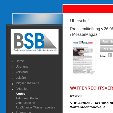
Überschrift
Pressemitteilung v.26.
/ MesserMagazin
Brosch
PDF he
Teilen:
Home
Über uns
Vorstand
Lektüre
Mitgliedsbetriebe
WAFFENRECHTSVER
Aktuelles
Archiv
(10/2024)
Aktionen / Politik
VDB Aktuell - Das sind d
Verkaufshilfen
Waffenrechtsnovelle
AusSchnitte / Wissenswertes
Erfagruppe