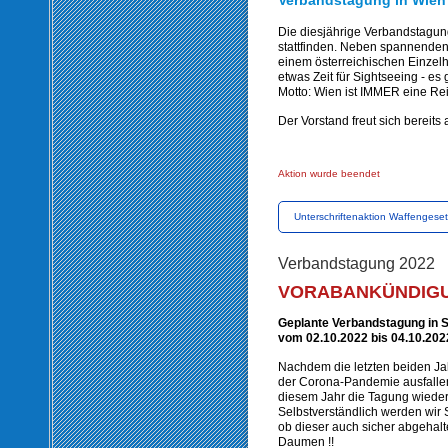
Verbandstagung in Wien v
Die diesjährige Verbandstagu
stattfinden. Neben spannende
einem österreichischen Einzelh
etwas Zeit für Sightseeing - es
Motto: Wien ist IMMER eine Rei
Der Vorstand freut sich bereits 
Aktion wurde beendet
Unterschriftenaktion Waffengese
Verbandstagung 2022
VORABANKÜNDIGUN
Geplante Verbandstagung in 
vom 02.10.2022 bis 04.10.202
Nachdem die letzten beiden J
der Corona-Pandemie ausfallen
diesem Jahr die Tagung wieder 
Selbstverständlich werden wir S
ob dieser auch sicher abgehal
Daumen !!