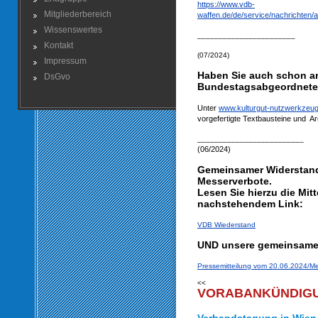
https://www.vdb-
Mitgliederbereich
waffen.de/de/service/nachrichte
Wissenswertes
_______________________
Kontakt
(07/2024)
Impressum
Haben Sie auch schon a
DsGvo
Bundestagsabgeordnete
Unter
www.kulturgut-nutzwerkzeug
vorgefertigte Textbausteine und Ar
_________________________
(06/2024)
Gemeinsamer Widerstand
Messerverbote.
Lesen Sie hierzu die Mit
nachstehendem Link:
VDB Wiederstand
UND unsere gemeinsame 
Pressemitteilung vom 20.06.2024/M
<<
VORABANKÜNDIGUN